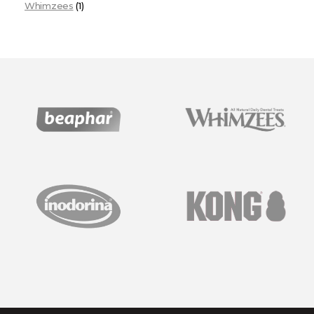
Whimzees
(1)