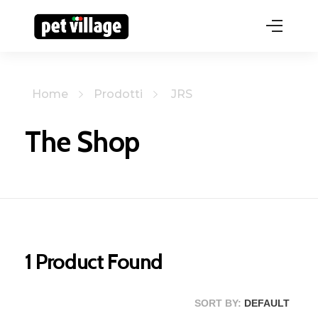
Home
Prodotti
JRS
The Shop
1
Product Found
SORT BY:
DEFAULT