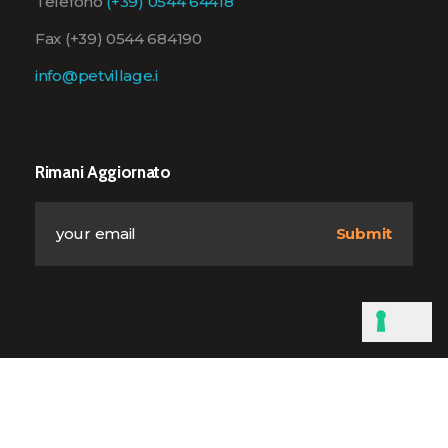
Telefono
(+39) 0544 64418
Fax (+39) 0544 684190
info@petvillage.i
Rimani Aggiornato
P.iva:02019730395
Privacy Policy
Cookie Policy
Informativa Privacy Clienti-Fornitori