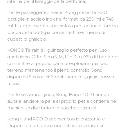
interna per il fissaggio della pettorina.
Per le passeggiate, invece, Kong presenta H2O
bottiglie in acciaio inox nei formati da 280 ml e 740
ml. Il tappo diventa una ciotola per l’acqua e l’ampia
bocca della bottiglia consente l’inserimento di
cubetti di ghiaccio.
KONG® Terrain è il guinzaglio perfetto per l’uso
quotidiano. Offre 5 m (S, M, L) o 3 m (XS) di libertà per
consentire al proprio cane di esplorare qualsiasi
terreno mantenendo il pieno controllo. Sono
disponibili 5 colori differenti: nero, blu, grigio, rosso e
fucsia.
Per le sessioni di gioco, Kong HandiPOD Launch
aiuta a lanciare la palla al proprio pet e contiene nel
manico un distributore di sacchetti igienici.
Kong HandiPOD Dispenser con igienizzante e
Dispenser con torcia sono, infine, dispenser di