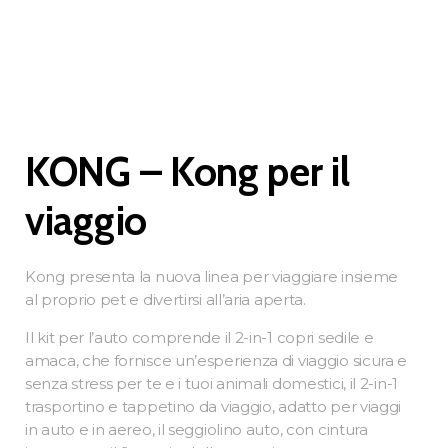
KONG – Kong per il
viaggio
Kong presenta la nuova linea per viaggiare insieme
al proprio pet e divertirsi all’aria aperta.
Il kit per l’auto comprende il 2-in-1 copri sedile e
amaca, che fornisce un’esperienza di viaggio sicura e
senza stress per te e i tuoi animali domestici, il 2-in-1
trasportino e tappetino da viaggio, adatto per viaggi
in auto e in aereo, il seggiolino auto, con cintura