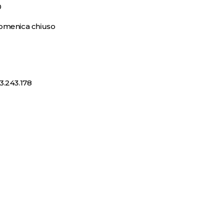
0
omenica chiuso
3.243.178