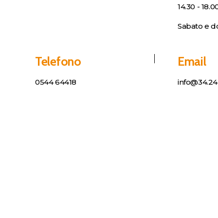
14.30 - 18.0
Sabato e d
Telefono
Email
0544 64418
info@34.24