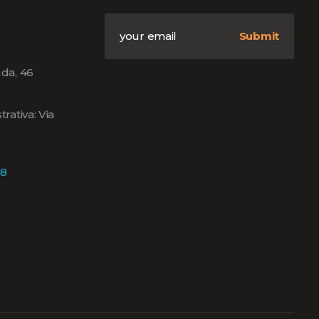
da, 46
rativa: Via
18