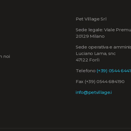
Pet Village Srl
Sede legale: Viale Premu
20129 Milano
Sede operativa e amminist
Luciano Lama, snc
n noi
47122 Forlì
Telefono
(+39) 0544 644
Fax (+39) 0544 684190
info@petvillage.i