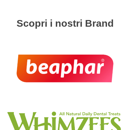
S
c
o
p
r
i
i
n
o
s
t
r
i
B
r
a
n
d